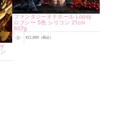
ファンタジーオナホール Lopsy
ロプシー 5色 シリコン 21cm
807g
¥21,888（税込）
y
コン