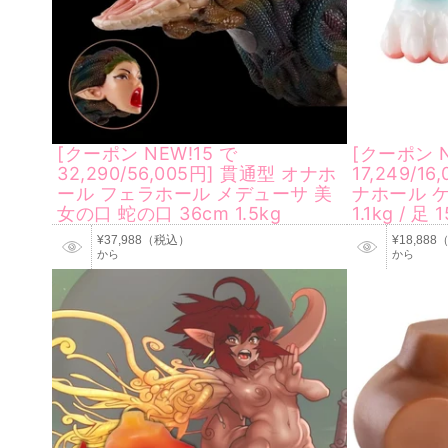
[クーポン NEW!15 で
[クーポン N
32,290/56,005円] 貫通型 オナホ
17,249/1
ール フェラホール メデューサ 美
ナホール ケ
女の口 蛇の口 36cm 1.5kg
1.1kg / 足
¥37,988（税込）
¥18,88
から
から