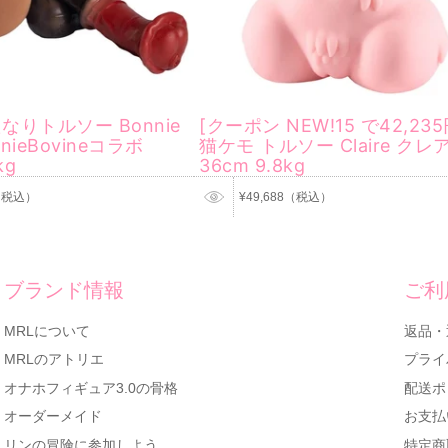
なりトルソー Bonnie
[クーポン NEW!15 で42,235
nieBovineコラボ
猫ケモ トルソー Claire クレ
kg
36cm 9.8kg
8（税込）
¥49,688（税込）
ブランド情報
ご利
MRLについて
返品・
MRLのアトリエ
プライ
オナホフィギュア3.0の骨格
配送ポ
オーダーメイド
お支払
リンの冒険に参加しよう
特定商