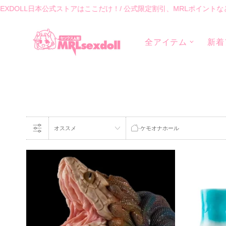
EXDOLL日本公式ストアはここだけ！/ 公式限定割引、MRLポイントな
全アイテム
新着
ホーム
オススメ
·
ケモオナホール