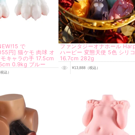
EW!15 で
ファンタジーオナホール Harp
6,055円] 猫ケモ 肉球 オ
ハーピー 変態天使 5色 シリ
モキャラの手 17.5cm
16.7cm 282g
 15cm 0.9kg ブルー
¥13,888（税込）
8（税込）