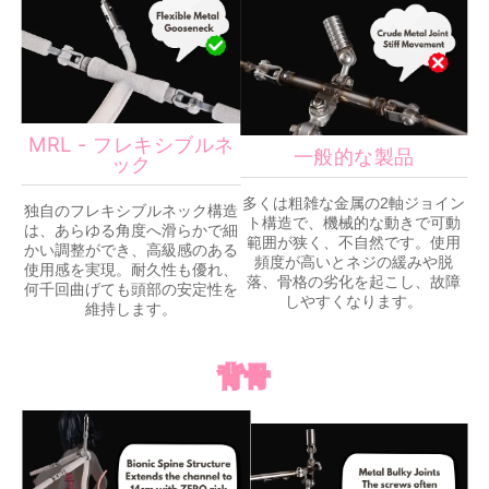
MRL - フレキシブルネ
一般的な製品
ック
多くは粗雑な金属の2軸ジョイン
独自のフレキシブルネック構造
ト構造で、機械的な動きで可動
は、あらゆる角度へ滑らかで細
範囲が狭く、不自然です。使用
かい調整ができ、高級感のある
頻度が高いとネジの緩みや脱
使用感を実現。耐久性も優れ、
落、骨格の劣化を起こし、故障
何千回曲げても頭部の安定性を
しやすくなります。
維持します。
背骨