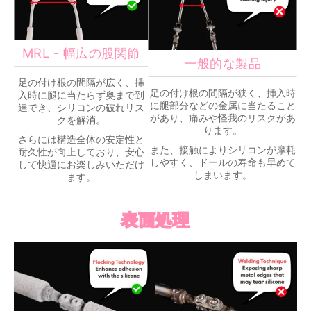
MRL - 幅広の股関節
一般的な製品
足の付け根の間隔が広く、挿
足の付け根の間隔が狭く、挿入時
入時に腿に当たらず奥まで到
に腿部分などの金属に当たること
達でき、シリコンの破れリス
があり、痛みや怪我のリスクがあ
クを解消。
ります。
さらには構造全体の安定性と
また、接触によりシリコンが摩耗
耐久性が向上しており、安心
しやすく、ドールの寿命も早めて
して快適にお楽しみいただけ
しまいます。
ます。
表面処理