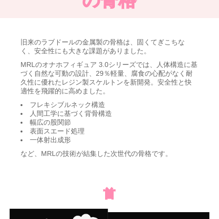
旧来のラブドールの金属製の骨格は、固くてぎこちな
く、安全性にも大きな課題がありました。
MRLのオナホフィギュア 3.0シリーズでは、人体構造に基
づく自然な可動の設計、29％軽量、腐食の心配がなく耐
久性に優れたレジン製スケルトンを新開発。安全性と快
適性を飛躍的に高めました。
フレキシブルネック構造
人間工学に基づく背骨構造
幅広の股関節
表面スエード処理
一体射出成形
など、MRLの技術が結集した次世代の骨格です。
首