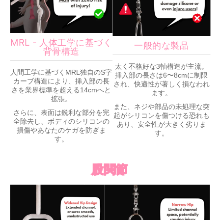
MRL - 人体工学に基づく
一般的な製品
背骨構造
太く不格好な3軸構造が主流。
人間工学に基づくMRL独自のS字
挿入部の長さは6〜8cmに制限
カーブ構造により、挿入部の長
され、快適性が著しく損なわれ
さを業界標準を超える14cmへと
ます。
拡張。
また、ネジや部品の未処理な突
さらに、表面は鋭利な部分を完
起がシリコンを傷つける恐れも
全除去し、ボディのシリコンの
あり、安全性が大きく劣りま
損傷やあなたのケガを防ぎま
す。
す。
股関節