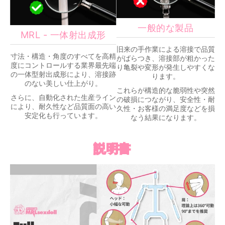
一般的な製品
MRL - 一体射出成形
旧来の手作業による溶接で品質
寸法・構造・角度のすべてを高精
がばらつき、溶接部が粗かった
度にコントロールする業界最先端
り亀裂や変形が発生しやすくな
の一体型射出成形により、溶接跡
ります。
のない美しい仕上がり。
これらが構造的な脆弱性や突然
さらに、自動化された生産ライン
の破損につながり、安全性・耐
により、耐久性など品質面の高い
久性・お客様の満足度などを損
安定化も行っています。
なう結果になります。
説明書