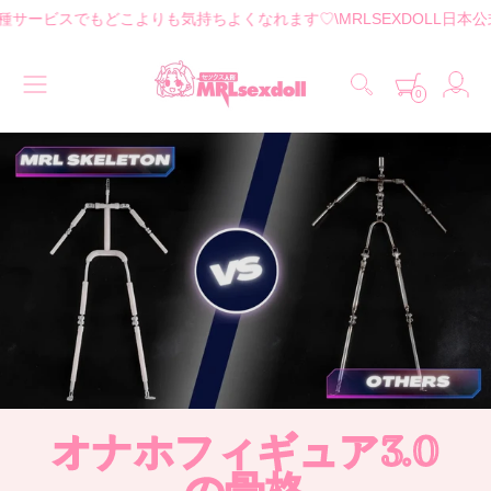
どこよりも気持ちよくなれます♡
\MRLSEXDOLL日本公式ストアはここ
0
オナホフィギュア3.0
の骨格