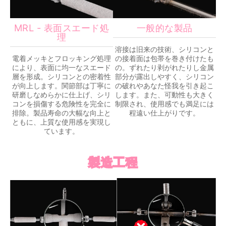
MRL - 表面スエード処
一般的な製品
理
溶接は旧来の技術、シリコンと
電着メッキとフロッキング処理
の接着面は包帯を巻き付けたも
により、表面に均一なスエード
の。ずれたり剥がれたりし金属
層を形成。シリコンとの密着性
部分が露出しやすく、シリコン
が向上します。関節部は丁寧に
の破れやあなた怪我を引き起こ
研磨しなめらかに仕上げ、シリ
します。また、可動性も大きく
コンを損傷する危険性を完全に
制限され、使用感でも満足には
排除。製品寿命の大幅な向上と
程遠い仕上がりです。
ともに、上質な使用感を実現し
ています。
製造工程