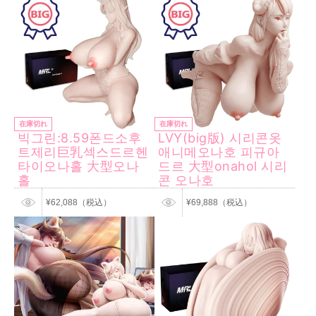
在庫切れ
在庫切れ
빅그린:8.59폰드소후
LVY(big版) 시리콘옷
트제리巨乳섹스드르헨
애니메오나호 피규아
타이오나홀 大型오나
드르 大型onahol 시리
홀
콘 오나호
¥62,088（税込）
¥69,888（税込）