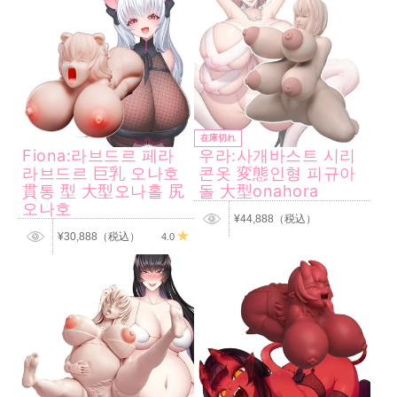
在庫切れ
Fiona:라브드르 페라
우라:사개바스트 시리
라브드르 巨乳 오나호
콘옷 変態인형 피규아
貫통 型 大型오나홀 尻
돌 大型onahora
오나호
¥44,888（税込）
¥30,888（税込）
4.0