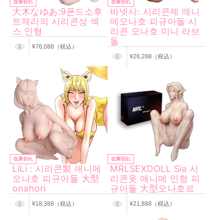
在庫切れ
在庫切れ
大木なゆあ:9폰드소후
바넷사: 시리콘제 애니
트제리의 시리콘성 섹
메오나호 피규아돌 시
스 인형
리콘 오나호 미니 라브
돌
¥76,088（税込）
¥26,288（税込）
在庫切れ
在庫切れ
LiLi : 시리콘製 애니메
MRLSEXDOLL Sia 시
오나호 피규아돌 大型
리콘옷 애니메 인형 피
onahori
규아돌 大型오나호르
¥18,388（税込）
¥21,888（税込）