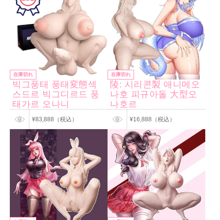
在庫切れ
在庫切れ
빅그풍태 풍태変態섹
陵: 시리콘製 애니메오
스드르 빅그디르드 풍
나호 피규아돌 大型오
태가르 오나니
나호르
¥83,888（税込）
¥16,888（税込）